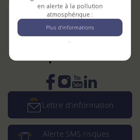
en alerte à la pollution
atmosphérique :
Plus d'informations
Suivez-nous
.
!
Instagram
YouTube
LinkedIn
Facebook
Lettre d'information
Alerte SMS risques