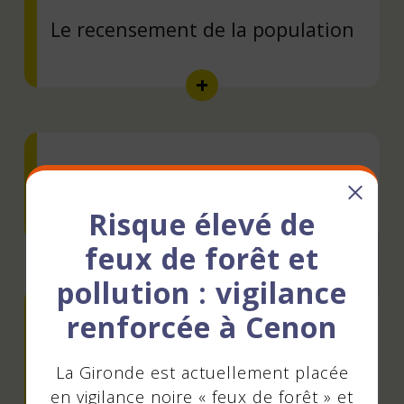
Le recensement de la population
Qualité urbaine
Risque élevé de
feux de forêt et
pollution : vigilance
renforcée à Cenon
Procédure de catastrophe
naturelle
La Gironde est actuellement placée
en vigilance noire « feux de forêt » et