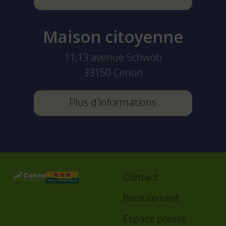
Maison citoyenne
11,13 avenue Schwob
33150
Cenon
Plus d'informations
Contact
Footer
menu
Recrutement
Espace presse