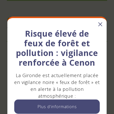
Accès
Tram E : arrêt Pelletan
Risque élevé de
feux de forêt et
pollution : vigilance
Mis à jour le 23 avril 2026
renforcée à Cenon
La Gironde est actuellement placée
en vigilance noire « feux de forêt » et
Suivez-nous
en alerte à la pollution
atmosphérique :
!
Plus d'informations