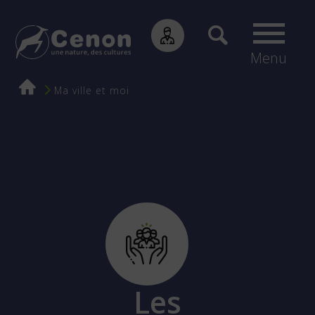
Menu
Fil
Ma ville et moi
d'Ariane
Les