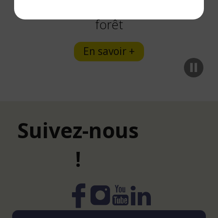
Risque orange feux de
forêt
En savoir +
Suivez-nous
!
Instagram
YouTube
LinkedIn
Facebook