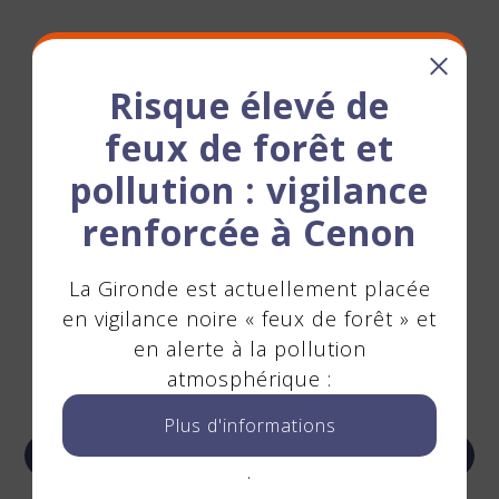
À la une
Risque élevé de
feux de forêt et
pollution : vigilance
renforcée à Cenon
La Gironde est actuellement placée
en vigilance noire « feux de forêt » et
en alerte à la pollution
atmosphérique :
Plus d'informations
Previous
Next
.