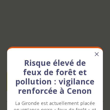
Risque élevé de
Publish at Calameo
feux de forêt et
Télécharger
pollution : vigilance
(PDF - 3.38 MB)
renforcée à Cenon
La Gironde est actuellement placée
en vigilance noire « feux de forêt » et