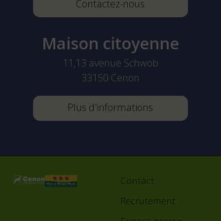
Contactez-nous
Maison citoyenne
11,13 avenue Schwob
33150
Cenon
Plus d'informations
Contact
Footer
menu
Recrutement