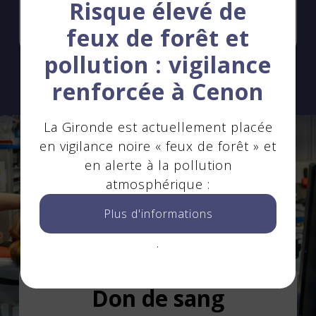
Risque élevé de
En savoir +
Contact
Footer
feux de forêt et
menu
Recrutement
pollution : vigilance
Espace presse
renforcée à Cenon
Plan du site
La Gironde est actuellement placée
Accessibilité :
en vigilance noire « feux de forêt » et
partiellement
en alerte à la pollution
conforme
atmosphérique :
Données
Plus d'informations
personnelles
.
Mentions légales
Gestion des cookies
Don de sang