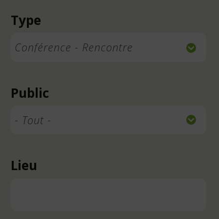
Risque orange feux de
forêt
Type
En savoir +
Public
Suivez-nous
!
Lieu
Instagram
YouTube
LinkedIn
Facebook