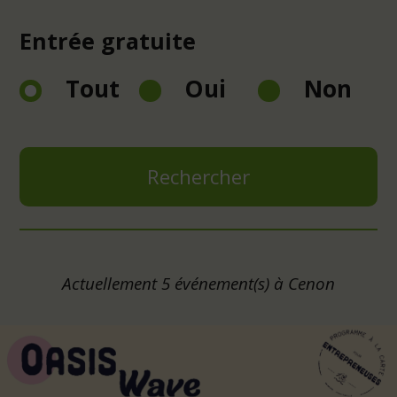
Lettre d'information
Entrée gratuite
Tout
Oui
Non
Alerte SMS risques
majeurs
Mairies
Actuellement 5 événement(s) à Cenon
Hôtel de ville
1 avenue Carnot - CS 50027
33152
Cenon Cedex, France
Tel :
+33 (0)5 57 80 70 00