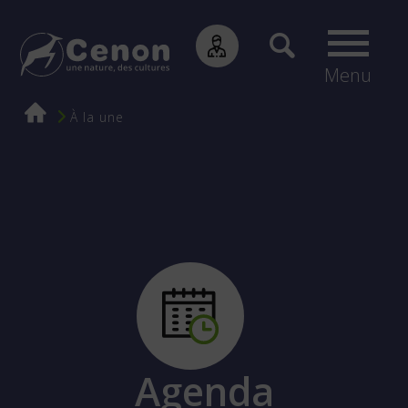
Menu
Fil
À la une
d'Ariane
Agenda