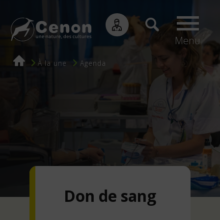
Menu
Fil
À la une
Agenda
d'Ariane
Don de sang