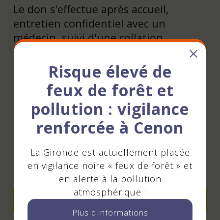
Le don s'effectue après accueil,
entretien confidentiel avec un
médecin, suivi d'une collation.
Un don de sang = une heure de temps
Risque élevé de
= trois vies sauvées !
feux de forêt et
Tarifs
pollution : vigilance
renforcée à Cenon
sur inscription
La Gironde est actuellement placée
Contact - Réservation
en vigilance noire « feux de forêt » et
en alerte à la pollution
atmosphérique :
Réserver en ligne
Plus d'informations