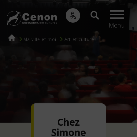
Menu
Fil
Ma ville et moi
Art et culture
d'Ariane
Chez
Simone