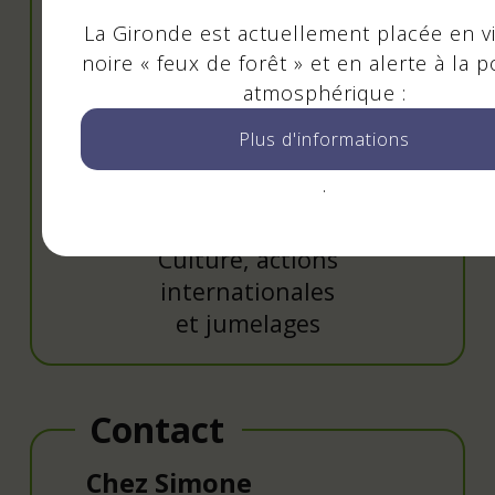
La Gironde est actuellement placée en vi
noire « feux de forêt » et en alerte à la p
atmosphérique :
Plus d'informations
.
Christine GLÉMAIN
10e adjointe
Culture, actions
internationales
et jumelages
Contact
Chez Simone