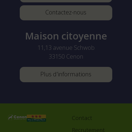
Contactez-nous
Maison citoyenne
11,13 avenue Schwob
33150
Cenon
Plus d'informations
Contact
Footer
menu
Recrutement