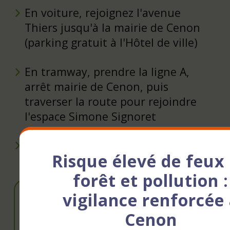
En voiture, rejoignez l'avenue
Thiers jusqu'à la mairie de Cenon
(parking gratuit à l'Hôtel de ville)
En tramway, prendre la ligne A,
arrêt mairie de Cenon, puis
traverser la route pour rejoindre
l'espace Simone Signoret
Bornes VCub station Gare de Cenon
Risque élevé de feux
Élu référent
forêt et pollution :
vigilance renforcée
Cenon