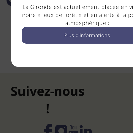
La Gironde est actuellement placée en vi
noire « feux de forêt » et en alerte à la p
Risque orange feux de
atmosphérique :
forêt
Plus d'informations
En savoir +
.
Suivez-nous
!