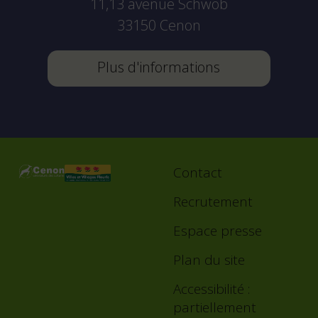
11,13 avenue Schwob
33150
Cenon
Plus d'informations
Contact
Footer
menu
Recrutement
Espace presse
Plan du site
Accessibilité :
partiellement