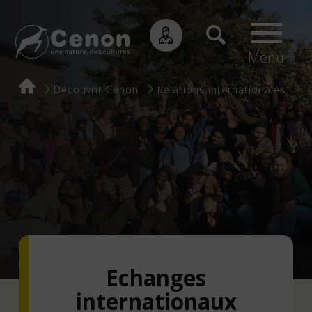
Menu
Fil
Découvrir Cenon
Relations internationales
d'Ariane
Echanges
internationaux