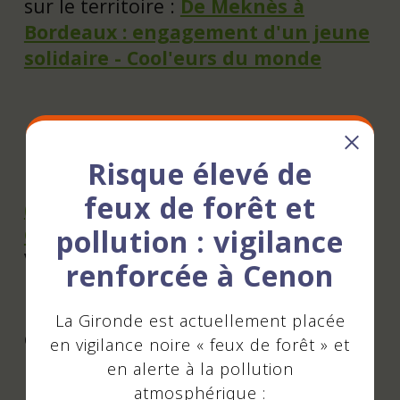
sur le territoire :
De Meknès à
Bordeaux : engagement d'un jeune
solidaire - Cool'eurs du monde
Projet PAINCO
Risque élevé de
Dans le cadre du
projet PAINCO
feux de forêt et
(Projet d’Assainissement Intégré
Cenon-Ouakam)
, deux
pollution : vigilance
Volontaires de Solidarité
renforcée à Cenon
Internationale (VSI) sont déployés.
L’objectif : améliorer durablement le
La Gironde est actuellement placée
cadre de vie en agissant sur
en vigilance noire « feux de forêt » et
l’assainissement, la gestion de l’eau,
en alerte à la pollution
l’hygiène menstruelle et la
atmosphérique :