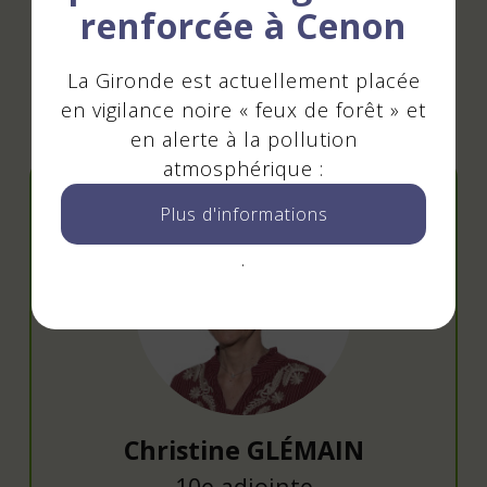
renforcée à Cenon
La Gironde est actuellement placée
en vigilance noire « feux de forêt » et
en alerte à la pollution
Élu référent
atmosphérique :
Plus d'informations
.
Christine GLÉMAIN
10e adjointe