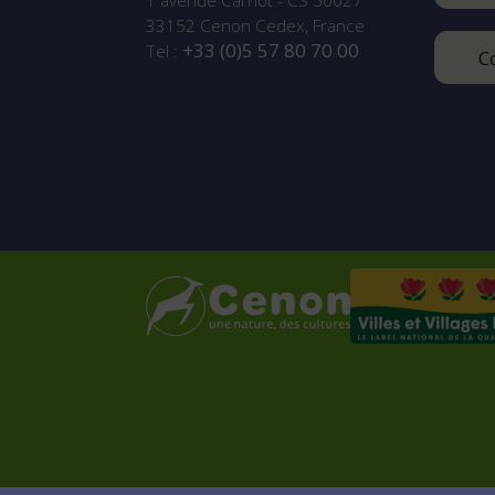
1 avenue Carnot - CS 50027
33152
Cenon Cedex, France
+33 (0)5 57 80 70 00
Tel :
C