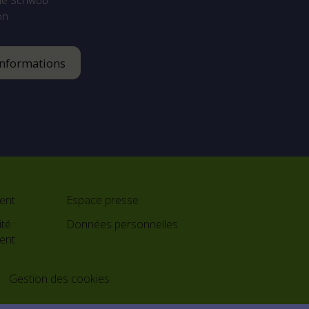
ue Schwob
on
informations
ent
Espace presse
té :
Données personnelles
ment
e
Gestion des cookies