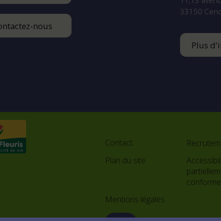
11,13 aven
33150
Cen
ontactez-nous
Plus d'
Footer
menu
Contact
Recrutem
Plan du site
Accessibili
partielle
conform
Mentions légales