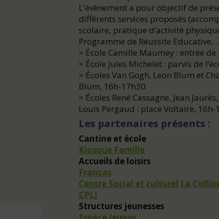
L'évènement a pour objectif de prése
différents services proposés (accomp
scolaire, pratique d’activité physique
Programme de Réussite Educative, …
> École Camille Maumey : entrée de
> École Jules Michelet : parvis de l’
> Écoles Van Gogh, Leon Blum et Char
Blum, 16h-17h30
> Écoles René Cassagne, Jean Jaurès,
Louis Pergaud : place Voltaire, 16h
Les partenaires présents :
Cantine et école
Kiosque Famille
Accueils de loisirs
Francas
Centre Social et culturel La Collin
CPLJ
Structures jeunesses
Espace Jeunes