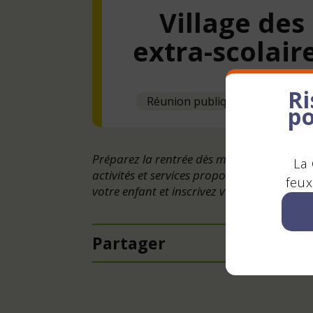
Village des
extra-scolair
Ri
Réunion publique - Concertatio
po
Préparez la rentrée dès maintenant ! Déco
La 
activités et services proposés pour le quot
feux
votre enfant et inscrivez vous en ligne.
Partager