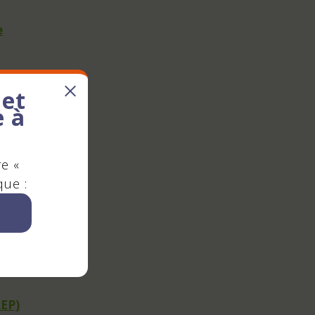
e
andi
 et
e à
re «
que :
e
AEP)