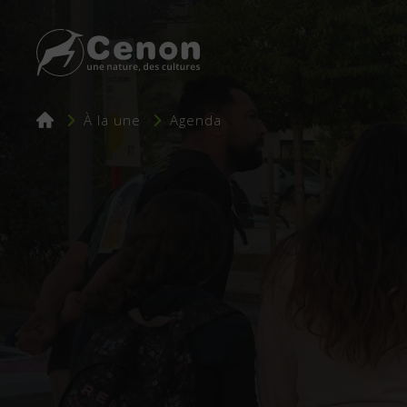
Fil
À la une
Agenda
d'Ariane