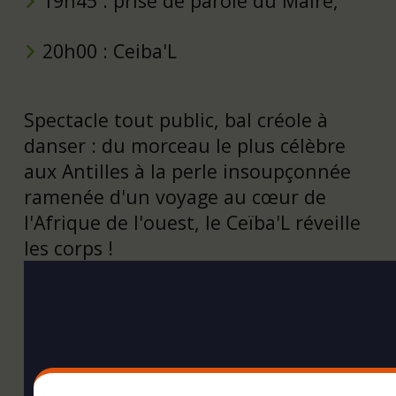
19h45 : prise de parole du Maire,
20h00 : Ceiba'L
Spectacle tout public, bal créole à
danser : du morceau le plus célèbre
aux Antilles à la perle insoupçonnée
ramenée d'un voyage au cœur de
l'Afrique de l'ouest, le Ceïba'L réveille
les corps !
YouTube
est désactivé.