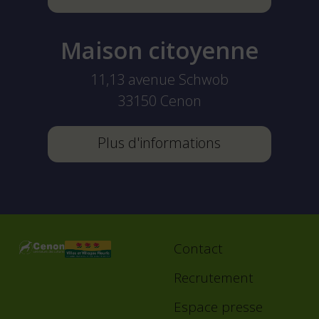
Maison citoyenne
11,13 avenue Schwob
33150
Cenon
Plus d'informations
Contact
Footer
menu
Recrutement
Espace presse