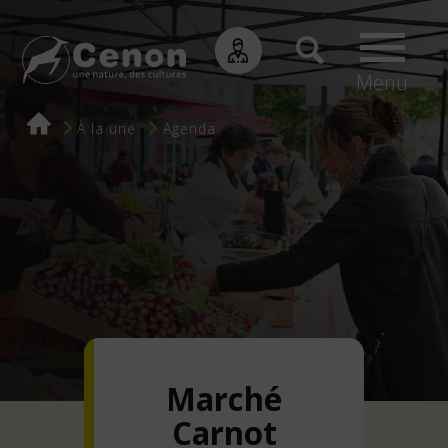
Menu
Fil
À la une
Agenda
d'Ariane
Marché
Carnot