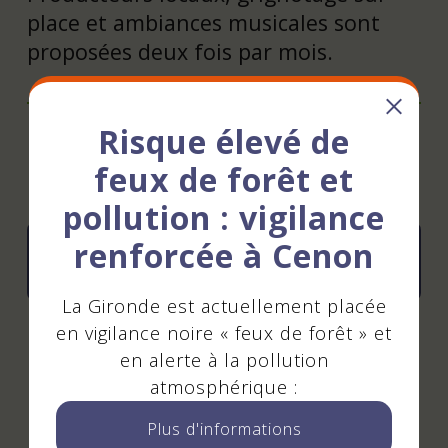
place et ambiances musicales sont
proposées deux fois par mois.
Risque élevé de
Mis à jour le 23 juin 2026
feux de forêt et
pollution : vigilance
renforcée à Cenon
Tout l'agenda
La Gironde est actuellement placée
en vigilance noire « feux de forêt » et
Suivez-nous
en alerte à la pollution
atmosphérique :
!
Plus d'informations