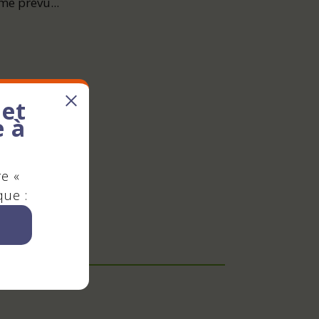
me prévu...
 et
n
e à
re «
que :