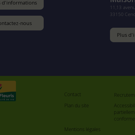
s d'informations
11,13 aven
33150
Cen
ontactez-nous
Plus d'
Footer
menu
Contact
Recrutem
Plan du site
Accessibili
partielle
conform
Mentions légales