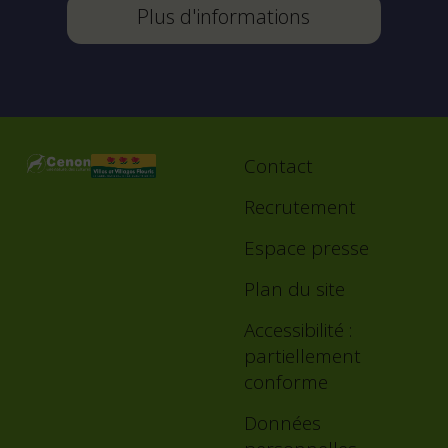
Plus d'informations
Contact
Footer
menu
Recrutement
Espace presse
Plan du site
Accessibilité :
partiellement
conforme
Données