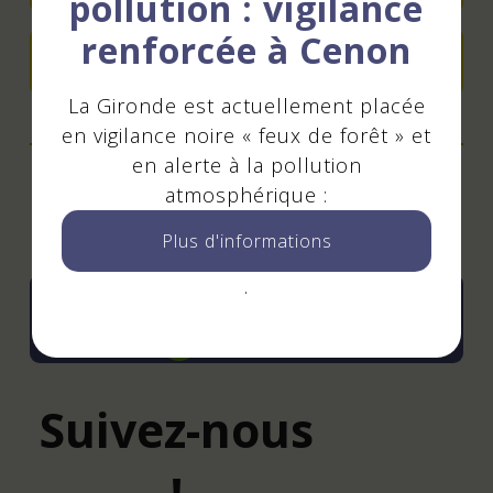
pollution : vigilance
renforcée à Cenon
Ajouter à mon agenda
La Gironde est actuellement placée
en vigilance noire « feux de forêt » et
en alerte à la pollution
atmosphérique :
Mis à jour le 01 juillet 2026
Plus d'informations
.
Tout l'agenda
Suivez-nous