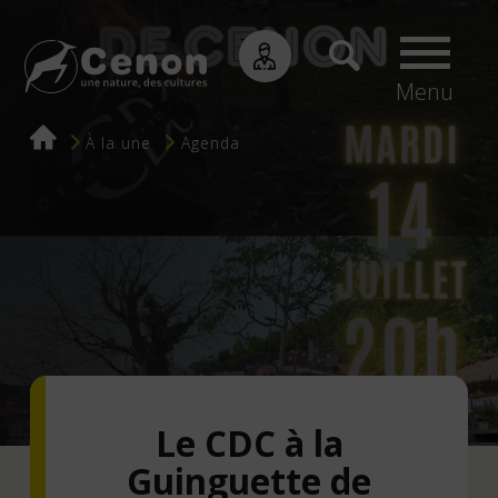
Menu
Fil
À la une
Agenda
d'Ariane
Le CDC à la
Guinguette de