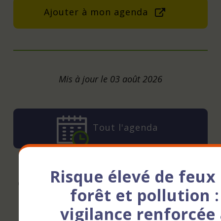
Ajouter à mon agenda
Mis à jour le 03 août 2026
Tout l'agenda
Suivez-nous
Risque élevé de feux
forêt et pollution :
!
vigilance renforcée