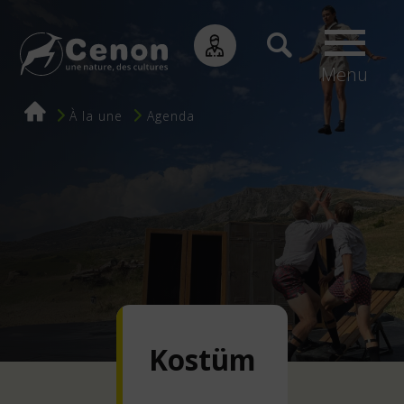
Menu
Fil
À la une
Agenda
d'Ariane
Kostüm