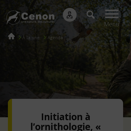
Menu
Fil
À la une
Agenda
d'Ariane
Initiation à
l’ornithologie, «