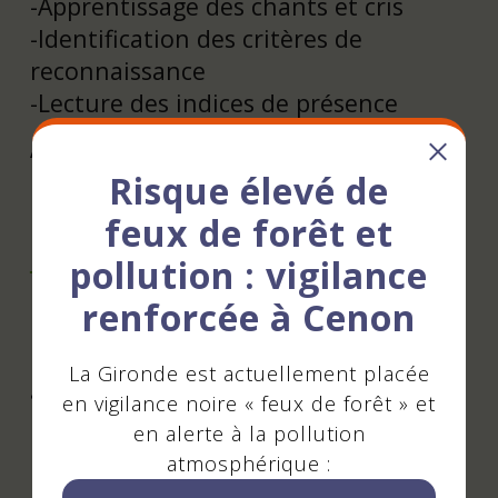
-Apprentissage des chants et cris
-Identification des critères de
reconnaissance
-Lecture des indices de présence
Atelier animé par Mathieu Moulis
Risque élevé de
Inscription/Réservation : Oui
feux de forêt et
Email de l'association:
lasource@cenon.fr
pollution : vigilance
renforcée à Cenon
Tarifs
La Gironde est actuellement placée
gratuit sur inscription
en vigilance noire « feux de forêt » et
en alerte à la pollution
atmosphérique :
Contact - Réservation