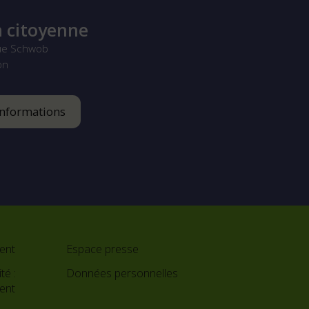
 citoyenne
ue Schwob
on
informations
ent
Espace presse
té :
Données personnelles
ment
e