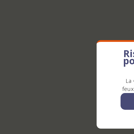
Ri
po
La 
feux