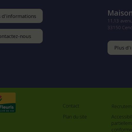
Maison
s d'informations
11,13 aven
33150
Cen
ontactez-nous
Plus d'
Footer
menu
Contact
Recrutem
Plan du site
Accessibili
partielle
conform