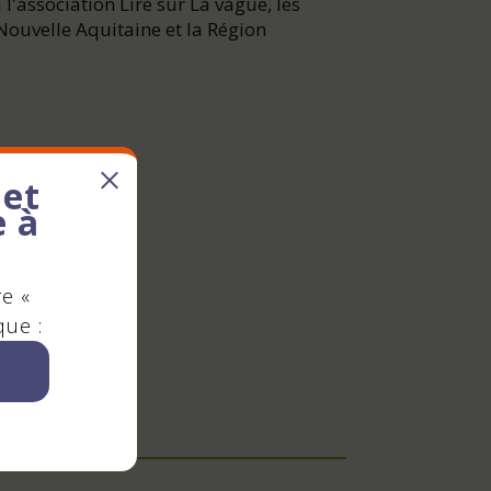
l'association Lire sur La vague, les
Nouvelle Aquitaine et la Région
 et
e à
n
re «
que :