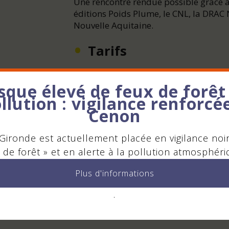
Une rencontre rendue possible grâce à 
éditions Poids Plume, le CNL, la DRAC 
Nouvelle Aquitaine.
Tarifs
Gratuit, sur réservation
sque élevé de feux de forêt
llution : vigilance renforcé
Contact - Réservatio
Cenon
Tél : 0557773177
Gironde est actuellement placée en vigilance noi
 de forêt » et en alerte à la pollution atmosphéri
Envoyer un mail
Plus d'informations
Ajouter à mon agenda
.