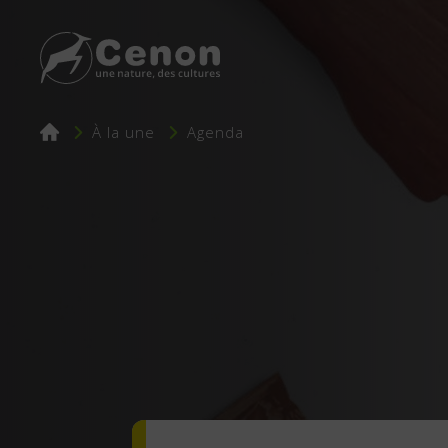
Fil
À la une
Agenda
d'Ariane