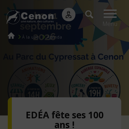
Menu
Fil
À la une
Agenda
d'Ariane
EDÉA fête ses 100
ans !