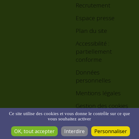
menu
Recrutement
Espace presse
Plan du site
Accessibilité :
partiellement
conforme
Données
personnelles
Mentions légales
Gestion des cookies
Ce site utilise des cookies et vous donne le contrôle sur ce que
vous souhaitez activer
Haut
OK, tout accepter
Interdire
Personnaliser