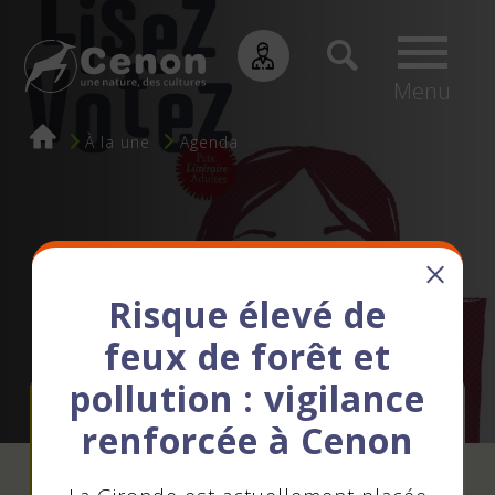
Menu
Fil
À la une
Agenda
d'Ariane
Risque élevé de
feux de forêt et
pollution : vigilance
Clôture du Prix
renforcée à Cenon
littéraire adultes