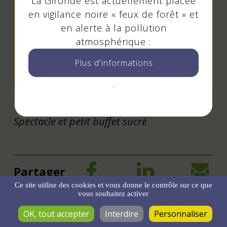
La Gironde est actuellement placée
en vigilance noire « feux de forêt » et
en alerte à la pollution
Événement passé
atmosphérique :
Plus d'informations
Spectacle
.
Spectacle et petit buffet sucré
Partager
Ce site utilise des cookies et vous donne le contrôle sur ce que
vous souhaitez activer
OK, tout accepter
Interdire
Personnaliser