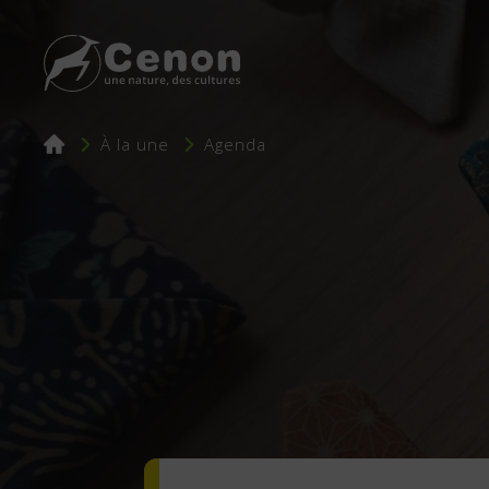
Fil
À la une
Agenda
d'Ariane