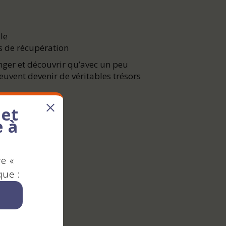
le
s de récupération
ger et découvrir qu’avec un peu
euvent devenir de véritables trésors
n.fr
 et
e à
re «
que :
n