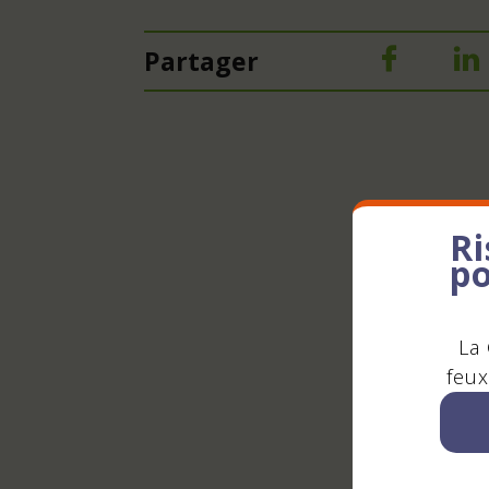
Partager
Ri
po
La 
feux