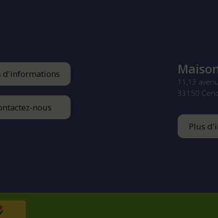
Maison
s d'informations
11,13 aven
33150
Cen
ontactez-nous
Plus d'
Footer
menu