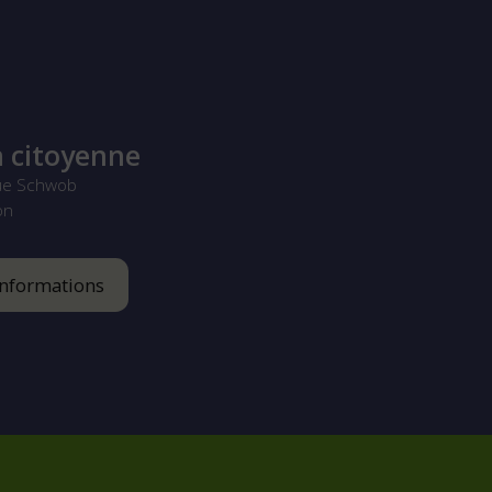
 citoyenne
ue Schwob
on
informations