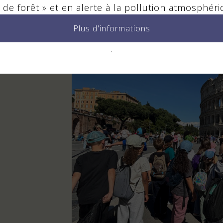
 de forêt » et en alerte à la pollution atmosphéri
à trois roues ».
Plus d'informations
.