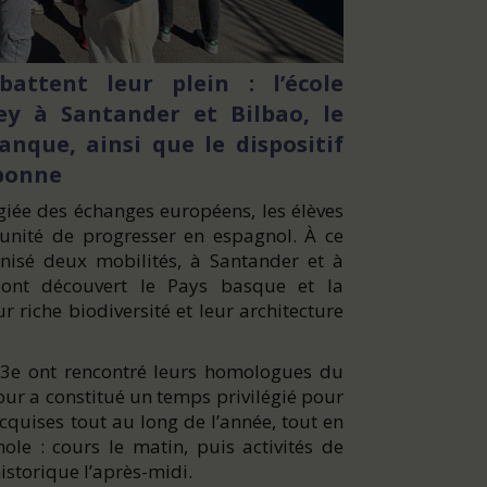
attent leur plein : l’école
y à Santander et Bilbao, le
anque, ainsi que le dispositif
sbonne
égiée des échanges européens, les élèves
unité de progresser en espagnol. À ce
anisé deux mobilités, à Santander et à
s ont découvert le Pays basque et la
ur riche biodiversité et leur architecture
e 3e ont rencontré leurs homologues du
our a constitué un temps privilégié pour
quises tout au long de l’année, tout en
le : cours le matin, puis activités de
historique l’après-midi.