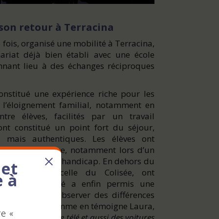
t son retour à Terracina
fois, organisé une mobilité à Terracina,
nariat déjà bien établi avec une école
nnant lieu à des échanges réciproques
onstitué une expérience riche pour les
à l’éloignement familial, notamment en
re élèves, facilités par un travail
nt constitué un point fort du séjour,
es mais authentiques. Les élèves ont
inclusive italienne, notamment lors d’un
 en situation de handicap. En dehors du
 et
relles, comme celle du Colisée, ont
e à
s. Cette mobilité a enfin permis une
lèves ayant pu observer des différences
tidien italien, comme en témoigne Laura,
re «
 avait des sortes de télé et aussi des voitures