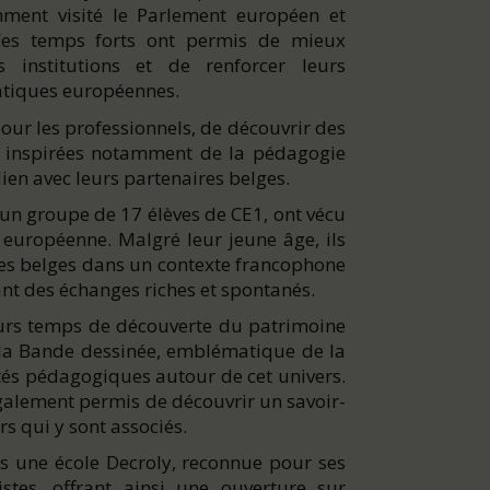
mment visité le Parlement européen et
 Ces temps forts ont permis de mieux
 institutions et de renforcer leurs
atiques européennes.
pour les professionnels, de découvrir des
 inspirées notamment de la pédagogie
lien avec leurs partenaires belges.
, un groupe de 17 élèves de CE1, ont vécu
 européenne. Malgré leur jeune âge, ils
es belges dans un contexte francophone
ant des échanges riches et spontanés.
urs temps de découverte du patrimoine
de la Bande dessinée, emblématique de la
vités pédagogiques autour de cet univers.
également permis de découvrir un savoir-
ers qui y sont associés.
ans une école Decroly, reconnue pour ses
stes, offrant ainsi une ouverture sur