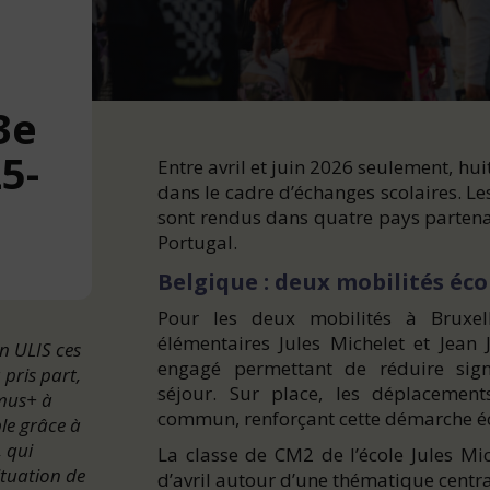
3e
5-
Entre avril et juin 2026 seulement, hu
dans le cadre d’échanges scolaires. Le
sont rendus dans quatre pays partenaire
Portugal.
Belgique : deux mobilités éc
Pour les deux mobilités à Bruxell
élémentaires Jules Michelet et Jean J
en ULIS ces
engagé permettant de réduire sign
 pris part,
séjour. Sur place, les déplacement
smus+ à
commun, renforçant cette démarche é
le grâce à
 qui
La classe de CM2 de l’école Jules Mi
ituation de
d’avril autour d’une thématique centra